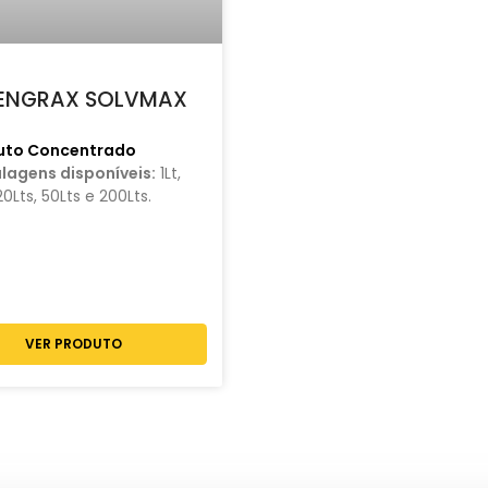
ENGRAX SOLVMAX
uto Concentrado
lagens disponíveis:
1Lt,
20Lts, 50Lts e 200Lts.
VER PRODUTO