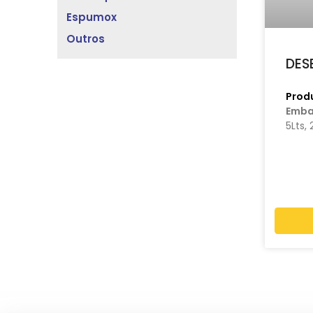
Espumox
Outros
DES
Prod
Emba
5Lts, 